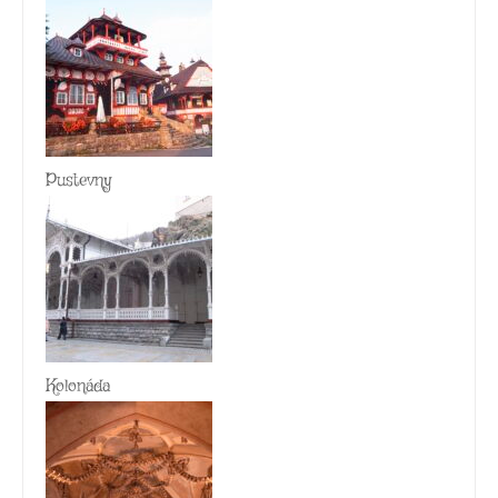
Pustevny
Kolonáda