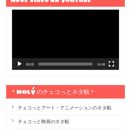
Nové video na YouTube
動
画
プ
レ
ー
ヤ
ー
00:00
14:48
＊HOLÝ のチェコっとネタ帖＊
チェコっとアート・アニメーションのネタ帖
チェコっと映画のネタ帖