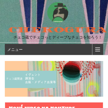
コ
ン
テ
ン
CHEKOGURA
ツ
へ
チェコ蔵でチェコっとディープなチェコを知ろう！
ス
キ
メニュー
ッ
プ