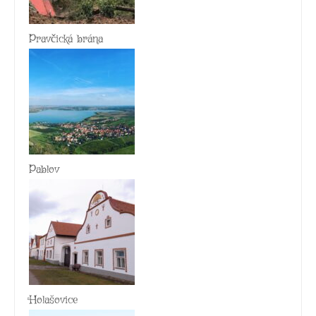
Pravčická brána
Pablov
Holašovice