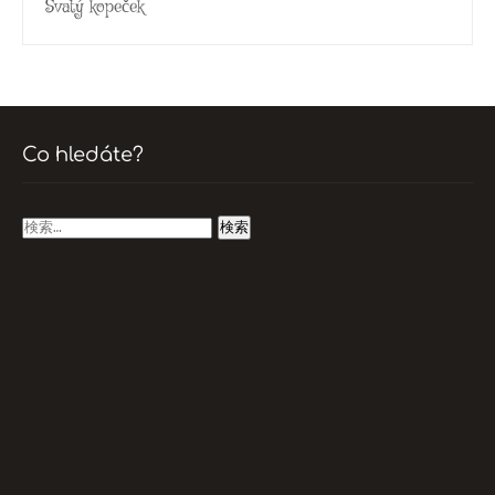
Svatý kopeček
Co hledáte?